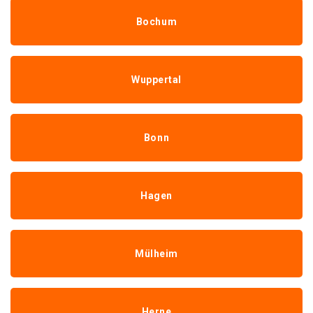
Bochum
Wuppertal
Bonn
Hagen
Mülheim
Herne